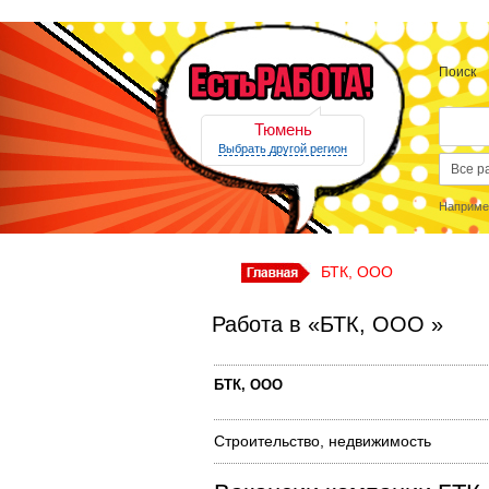
Поиск
Тюмень
Выбрать другой регион
Наприме
БТК, ООО
Работа в «БТК, ООО »
БТК, ООО
Строительство, недвижимость