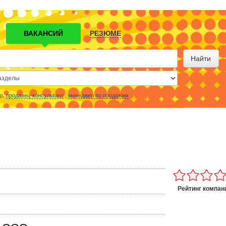
ВАКАНСИЙ
РЕЗЮМЕ
Найти
р,
продавец-консультант
,
менеджер по продажам
Рейтинг компан