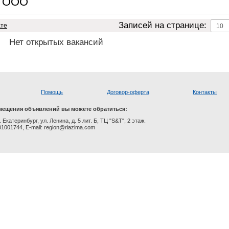
, ООО
Записей на странице:
ате
Нет открытых вакансий
Помощь
Договор-оферта
Контакты
мещения объявлений вы можете обратиться:
. Екатеринбург, ул. Ленина, д. 5 лит. Б, ТЦ "S&T", 2 этаж.
01001744, E-mail: region@riazima.com