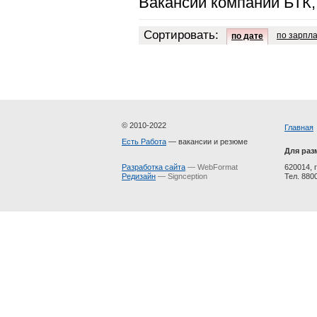
Вакансии компании БТК
Сортировать:
по зарпл
по дате
© 2010-2022
Главная
Есть Работа
— вакансии и резюме
Для раз
Разработка сайта
— WebFormat
620014, г
Редизайн
— Signception
Тел. 880